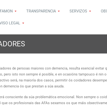
FAMON
TRANSPARENCIA
SERVIZOS
OB
A
iación de Familiares de Enfermos de Alzheimer de Monforte de L
FAMON
VISO LEGAL
DADORES
dadores de persoas maiores con demencia, resulta esencial evitar 
ado, pero isto non sempre é posible, e en ocasións tampouco é nin 
ctivo será, na maioría dos casos, permitir ós coidadores desempeñ
n demencia ós que prestan a súa axuda.
rá consciente da súa problemática emocional. Non sempre o coid
í que os profesionais das AFAs sexamos os que máis obxectivamen