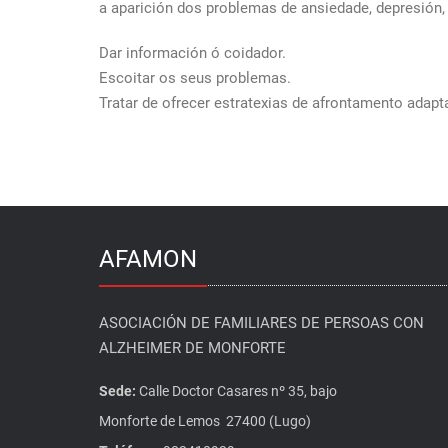
a aparición dos problemas de ansiedade, depresión,
Dar información ó coidador.
Escoitar os seus problemas.
Tratar de ofrecer estratexias de afrontamento adap
AFAMON
ASOCIACIÓN DE FAMILIARES DE PERSOAS CON
ALZHEIMER DE MONFORTE
Sede:
Calle Doctor Casares nº 35, bajo
Monforte de Lemos 27400 (Lugo)