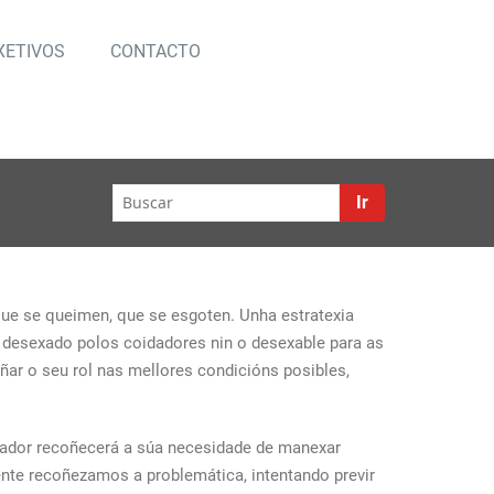
XETIVOS
CONTACTO
emos
Ir
que se queimen, que se esgoten. Unha estratexia
o desexado polos coidadores nin o desexable para as
ar o seu rol nas mellores condicións posibles,
ador recoñecerá a súa necesidade de manexar
te recoñezamos a problemática, intentando previr