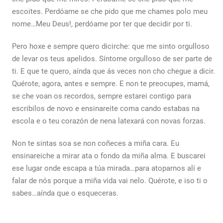
escoites. Perdóame se che pido que me chames polo meu
nome…Meu Deus!, perdóame por ter que decidir por ti.
Pero hoxe e sempre quero dicirche: que me sinto orgulloso
de levar os teus apelidos. Síntome orgulloso de ser parte de
ti. E que te quero, aínda que ás veces non cho chegue a dicir.
Quérote, agora, antes e sempre. E non te preocupes, mamá,
se che voan os recordos, sempre estarei contigo para
escribilos de novo e ensinareite coma cando estabas na
escola e o teu corazón de nena latexará con novas forzas.
Non te sintas soa se non coñeces a miña cara. Eu
ensinareiche a mirar ata o fondo da miña alma. E buscarei
ese lugar onde escapa a túa mirada…para atoparnos alí e
falar de nós porque a miña vida vai nelo. Quérote, e iso ti o
sabes…aínda que o esqueceras.