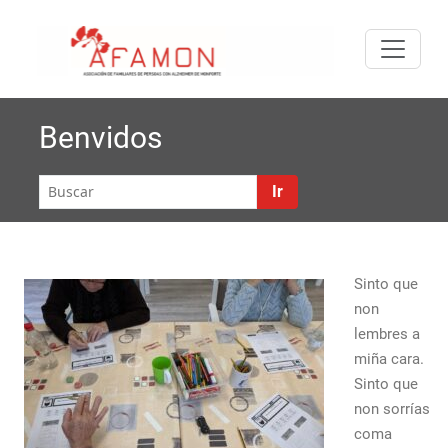
Saltar
A
al
Asociación
FA
contenido
de
Familiares
de
Benvidos
Enfermos
de
Ir
Alzheimer
de
Monforte
de Lemos
Sinto que
non
lembres a
miña cara.
Sinto que
non sorrías
coma