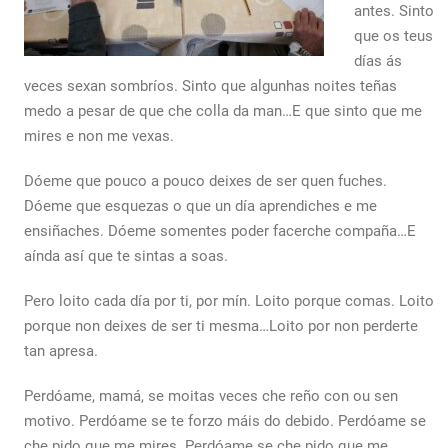
antes. Sinto
que os teus
días ás
veces sexan sombríos. Sinto que algunhas noites teñas
medo a pesar de que che colla da man…E que sinto que me
mires e non me vexas.
Dóeme que pouco a pouco deixes de ser quen fuches.
Dóeme que esquezas o que un día aprendiches e me
ensiñaches. Dóeme somentes poder facerche compaña…E
aínda así que te sintas a soas.
Pero loito cada día por ti, por mín. Loito porque comas. Loito
porque non deixes de ser ti mesma…Loito por non perderte
tan apresa.
Perdóame, mamá, se moitas veces che reño con ou sen
motivo. Perdóame se te forzo máis do debido. Perdóame se
che pido que me mires. Perdóame se che pido que me