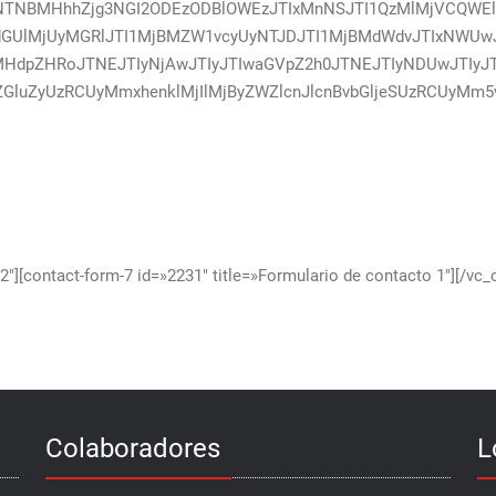
NBMHhhZjg3NGI2ODEzODBlOWEzJTIxMnNSJTI1QzMlMjVCQWElMj
UlMjUyMGRlJTI1MjBMZW1vcyUyNTJDJTI1MjBMdWdvJTIxNWUwJ
MHdpZHRoJTNEJTIyNjAwJTIyJTIwaGVpZ2h0JTNEJTIyNDUwJTIyJT
GluZyUzRCUyMmxhenklMjIlMjByZWZlcnJlcnBvbGljeSUzRCUyMm
″][contact-form-7 id=»2231″ title=»Formulario de contacto 1″][/vc
Colaboradores
L