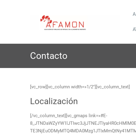
Saltar
A
al
contenido
Asoc
A
Contacto
[vc_row][vc_column width=»1/2″][vc_column_text]
Localización
[/vc_column_text][vc_gmaps link=»#E-
8_JTNDaWZyYW1lJTIwc3JjJTNEJTIyaHR0cHMlM0
TE3NjEuODMyMTQ4MDA0Mzg1JTIxMmQtNy41MTM