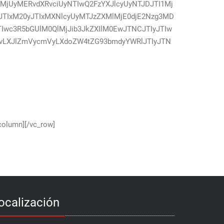
UyMERvdXRvciUyNTIwQ2FzYXJlcyUyNTJDJTI1Mj
TIxM20yJTIxMXNlcyUyMTJzZXMlMjE0djE2Nzg3MD
Iwc3R5bGUlM0QlMjJib3JkZXIlM0EwJTNCJTIyJTIw
5vLXJlZmVycmVyLXdoZW4tZG93bmdyYWRlJTIyJTN
_column][/vc_row]
ocalización