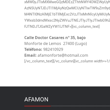
xMW0yJTIxMXMweGQzMDEzZThhNWY4OWZiNyUyNT
AzNSUyNTJDJTI1MjAyNzQwMCUyNTIwTW9uZm9ydG
M4NTI0NzAlMjE1bTIlMjExc2VzJTIxMnNlcyUyMiUy
YWxsb3dmdWxsc2NyZWVuJTNEJTIyJTIyJTIwbG9hZ
FJTNDJTJGaWZyYW1lJTNF»][vc_column_text]
Calle Doctor Casares nº 35, bajo
Monforte de Lemos 27400 (Lugo)
Teléfono:
982410929
Email:
afamonforte@hotmail.com
[/vc_column_text][/vc_column][vc_column width=»1/2
AFAMON