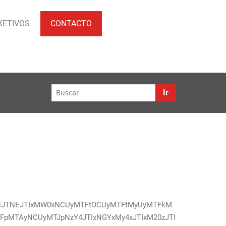
XETIVOS
CONTACTO
emos
Ir
nBiJTNEJTIxMW0xNCUyMTFtOCUyMTFtMyUyMTFkM
MTAyNCUyMTJpNzY4JTIxNGYxMy4xJTIxM20zJTI