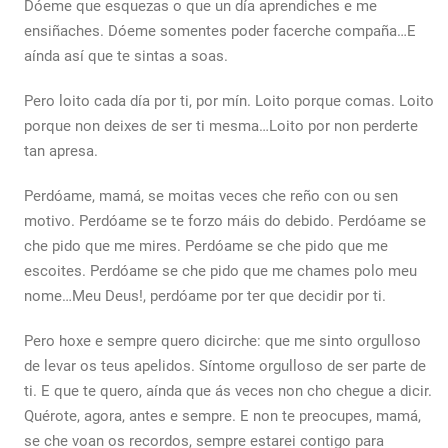
Dóeme que esquezas o que un día aprendiches e me
ensiñaches. Dóeme somentes poder facerche compaña…E
aínda así que te sintas a soas.
Pero loito cada día por ti, por mín. Loito porque comas. Loito
porque non deixes de ser ti mesma…Loito por non perderte
tan apresa.
Perdóame, mamá, se moitas veces che reño con ou sen
motivo. Perdóame se te forzo máis do debido. Perdóame se
che pido que me mires. Perdóame se che pido que me
escoites. Perdóame se che pido que me chames polo meu
nome…Meu Deus!, perdóame por ter que decidir por ti.
Pero hoxe e sempre quero dicirche: que me sinto orgulloso
de levar os teus apelidos. Síntome orgulloso de ser parte de
ti. E que te quero, aínda que ás veces non cho chegue a dicir.
Quérote, agora, antes e sempre. E non te preocupes, mamá,
se che voan os recordos, sempre estarei contigo para