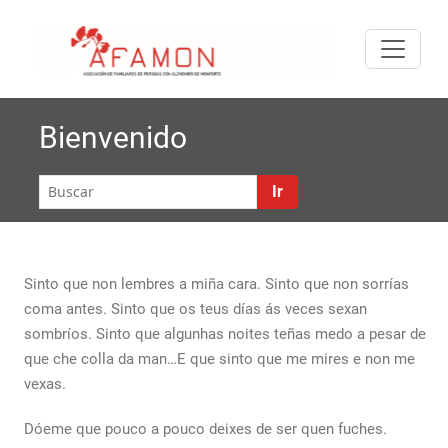
Saltar
A
al
Asociación
FA
contenido
de
Familiares
de
Bienvenido
Enfermos
de
Ir
Alzheimer
de
Monforte
de Lemos
Sinto que non lembres a miña cara. Sinto que non sorrías
coma antes. Sinto que os teus días ás veces sexan
sombríos. Sinto que algunhas noites teñas medo a pesar de
que che colla da man…E que sinto que me mires e non me
vexas.
Dóeme que pouco a pouco deixes de ser quen fuches.