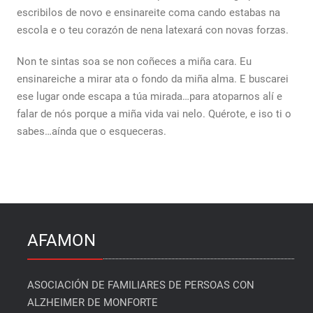
escribilos de novo e ensinareite coma cando estabas na
escola e o teu corazón de nena latexará con novas forzas.
Non te sintas soa se non coñeces a miña cara. Eu
ensinareiche a mirar ata o fondo da miña alma. E buscarei
ese lugar onde escapa a túa mirada…para atoparnos alí e
falar de nós porque a miña vida vai nelo. Quérote, e iso ti o
sabes…aínda que o esqueceras.
AFAMON
ASOCIACIÓN DE FAMILIARES DE PERSOAS CON
ALZHEIMER DE MONFORTE